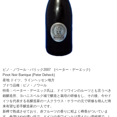
ピノ・ノワール・バリック2007 (ペーター・デーエック)
Pinot Noir Barrique (Peter Deheck)
産地:ドイツ、ラインヘッセン地方
ブドウ品種：ピノ・ノワール
特長：ペーター・デーエック氏は、ドイツワインのルーツとも言うべき
銘醸造所、ヨハニスベルク城で醸造と栽培の研修をし、その後、今やド
イツを代表する名醸造家の一人クラウス・ケラーの元で研修を積んだ将
来有望な若手醸造家の一人です。
新樽で熟成させており、赤フルーツの香りに程よく樽香がついていま
す。色調はやや濃い目で、ドイツの赤ワインとは思えない凝縮感で、し