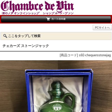
PCサイトへ
ここをタップして検索
チェカーズ ストーンジャック
[商品コード] s92-chequersstonejag