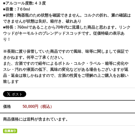
■アルコール度数:４３度
■容量：7６0ml
■状態：陶器瓶のため状態を確認できません。コルクの折れ、澱の確認は
できませんが状態は良好。箱付き、破れあり
■特長：760mlであることから70年代に流通した商品と思わます。リンク
ウッドがキーモルトのブレンデッドスコッチです。従価特級の表示あ
り！
※長期に渡り保管していた商品ですので風味、味等に関しまして保証で
きかねます。何卒ご了承ください。
また、古酒ですので経年によるボトル・コルク・ラベル・箱等に劣化や
スレ・汚れや液面の低下、風味の変化などがある場合もございますが返
品・返金は致しかねますので、古酒の性質をご理解の上ご購入をお願い
致します
価格
50,000円（税込）
商品価格には送料が含まれています。