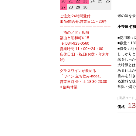
20
21
22
23
24
25
26
27
28
29
30
米の味を最
ご注文:24時間受付
出荷/問合せ:営業日11～20時
小笹屋 竹
ーーーーーーーーーーーーーー
「酒のノダ」店舗
■使用米：
福山市昭和町4-15
■容量：180
Tel:084-923-0560
■特長：地
営業時間:11：00〜24：00
しっかりと
店休日:日・祝日(お盆・年末年
米をしっか
始)
大吟醸とは
――――――――――――――――――
ある仕上が
グラスワインが飲める！
旨みを引き
「ワイン 立ち飲み-noda」
る濃醇な味
営業日時:金・土 18:30-23:30
常温・燗で
✳臨時休業
[ 商品コード ] h
1
価格