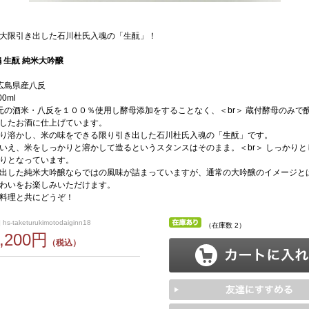
大限引き出した石川杜氏入魂の「生酛」！
鶴 生酛 純米大吟醸
広島県産八反
0ml
元の酒米・八反を１００％使用し酵母添加をすることなく、＜br＞ 蔵付酵母のみで
したお酒に仕上げています。
り溶かし、米の味をできる限り引き出した石川杜氏入魂の「生酛」です。
いえ、米をしっかりと溶かして造るというスタンスはそのまま。＜br＞ しっかりと
りとなっています。
出した純米大吟醸ならではの風味が詰まっていますが、通常の大吟醸のイメージと
わいをお楽しみいただけます。
料理と共にどうぞ！
s-taketurukimotodaiginn18
（在庫数 2）
3,200円
（税込）