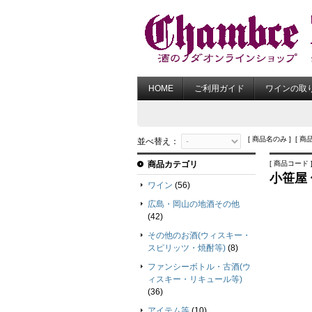
HOME
ご利用ガイド
ワインの取
[ 商品名のみ ] [ 商
並べ替え：
商品カテゴリ
[ 商品コード ] h
小笹屋 
ワイン
(56)
広島・岡山の地酒その他
(42)
その他のお酒(ウィスキー・
スピリッツ・焼酎等)
(8)
ファンシーボトル・古酒(ウ
ィスキー・リキュール等)
(36)
アイテム等
(10)