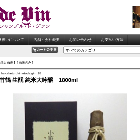
り扱いについて
店舗・会社概要
お問い合わせ
お支払い方法
品名と画像 ] [ 画像のみ ]
s-taketurukimotodaiginn18
竹鶴 生酛 純米大吟醸 1800ml