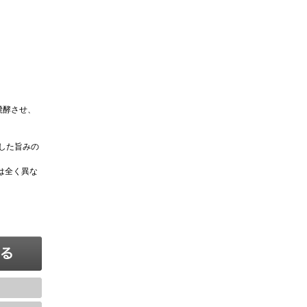
醗酵させ、
した旨みの
は全く異な