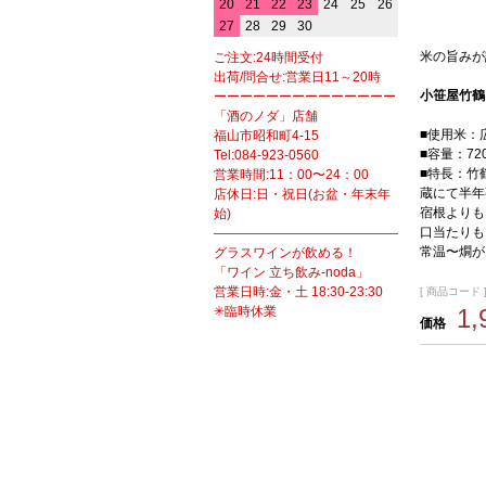
20
21
22
23
24
25
26
27
28
29
30
米の旨みが
ご注文:24時間受付
出荷/問合せ:営業日11～20時
小笹屋竹鶴
ーーーーーーーーーーーーーー
「酒のノダ」店舗
■使用米：
福山市昭和町4-15
■容量：720
Tel:084-923-0560
■特長：竹
営業時間:11：00〜24：00
蔵にて半年
店休日:日・祝日(お盆・年末年
宿根よりも
始)
口当たりも
――――――――――――――――――
常温〜燗が
グラスワインが飲める！
「ワイン 立ち飲み-noda」
営業日時:金・土 18:30-23:30
[ 商品コード ] h
✳臨時休業
1
価格