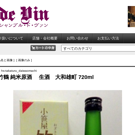
り扱いについて
店舗・会社概要
お問い合わせ
お支払い方法
品名と画像 ] [ 画像のみ ]
s-takaturu_daiwaomachi
竹鶴 純米原酒 生酒 大和雄町 720ml