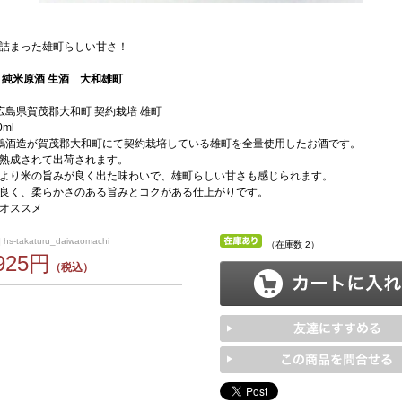
詰まった雄町らしい甘さ！
 純米原酒 生酒 大和雄町
広島県賀茂郡大和町 契約栽培 雄町
ml
鶴酒造が賀茂郡大和町にて契約栽培している雄町を全量使用したお酒です。
熟成されて出荷されます。
より米の旨みが良く出た味わいで、雄町らしい甘さも感じられます。
良く、柔らかさのある旨みとコクがある仕上がりです。
オススメ
s-takaturu_daiwaomachi
（在庫数 2）
,925円
（税込）