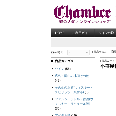
HOME
ご利用ガイド
ワインの取
[ 商品名のみ ] [ 商
並べ替え：
商品カテゴリ
[ 商品コード ] h
小笹屋
ワイン
(56)
広島・岡山の地酒その他
(42)
その他のお酒(ウィスキー・
スピリッツ・焼酎等)
(8)
ファンシーボトル・古酒(ウ
ィスキー・リキュール等)
(36)
アイテム等
(10)