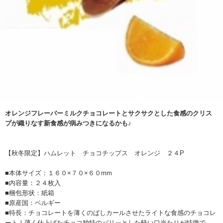
オレンジフレーバーミルクチョコレートとサクサクとした食感のクリス
プが織りなす新食感が病みつきになるかも♪
【秋冬限定】ハムレット チョコチップス オレンジ ２４P
■本体サイズ：１６０×７０×６０mm
■内容量：２４枚入
■梱包形状：紙箱
■原産国：ベルギー
■特長：チョコレートを薄くのばしカールさせたライトな食感のチョコレ
ート！薄く仕上げたチョコ独特のパリッとした軽い口当たりが特徴で