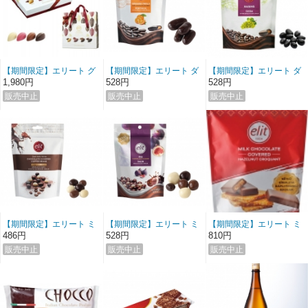
【期間限定】エリート グ
【期間限定】エリート ダ
【期間限定】エリート ダ
ルメコレクションチョコ
ークチョコレート オレン
ークチョコレート レーズ
1,980円
528円
528円
レート (バック付き)
ジピール
ン
【期間限定】エリート ミ
【期間限定】エリート ミ
【期間限定】エリート ミ
ックスチョコレート コー
ックスチョコレート フィ
ルク ヘーゼルナッツクロ
486円
528円
810円
ヒービーンズ
グ
ッカン