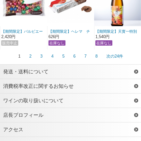
【期間限定】バルビエー
【期間限定】ヘレマ チ
【期間限定】天寳一特別
リ アソートチョコレート
ョコレート ピーナッツク
栽培米 八反錦純吟 秋上り
2,420円
626円
1,540円
ッキー
冷詰 720ml
1
2
3
4
5
6
7
8
次の24件
発送・送料について
消費税率改正に関するお知らせ
ワインの取り扱いについて
店長プロフィール
アクセス