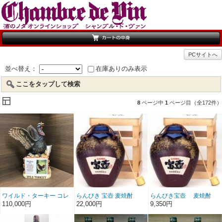
PCサイトへ
並べ替え：
在庫ありのみ表示
ここをタップして検索
8
ページ中
1
ページ目（全172件）
ワイルド・ターキー コレ
らんびき 宝壺 麦焼酎
らんびき宝壺 麦焼酎
クション サマー
5000ml
1800ml
110,000円
22,000円
9,350円