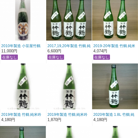
2010年製造 小笹屋竹鶴
2017,19,20年製造 竹鶴 純
2019-20年製造 竹鶴 純米
生酛 純米吟醸原酒
米吟醸生酒 初しぼり 「飲
吟醸生酒 初しぼり 「飲み
11,000円
6,600円
4,074円
1800ml
み比べ３本セット」
比べ2本セット」
720ml×3
720ml×2
2019年製造 竹鶴 純米吟
2019年製造 竹鶴 純米吟
2020年製造 1.8L 竹鶴 純
醸生酒 初しぼり (1800ml)
醸生酒 初しぼり (720ml)
米吟醸生酒 初しぼり
4,180円
1,870円
4,180円