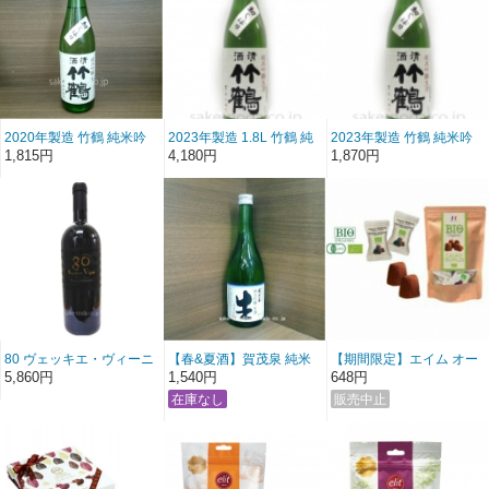
2020年製造 竹鶴 純米吟
2023年製造 1.8L 竹鶴 純
2023年製造 竹鶴 純米吟
醸生酒 初しぼり 720ml
米吟醸生酒 初しぼり
醸生酒 初しぼり (720ml)
1,815円
4,180円
1,870円
80 ヴェッキエ・ヴィーニ
【春&夏酒】賀茂泉 純米
【期間限定】エイム オー
ェ・プリミティーヴォ・
吟醸「青泉生酒」 720ml
ガニック トリフチョコ
5,860円
1,540円
648円
ディ・マンドゥーリア
750ml 赤ワイン