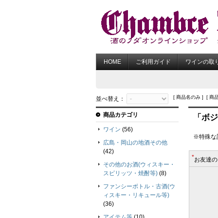
HOME
ご利用ガイド
ワインの取
[ 商品名のみ ] [ 商
並べ替え：
商品カテゴリ
「ボジ
ワイン
(56)
※特殊な
広島・岡山の地酒その他
(42)
*
お友達の
その他のお酒(ウィスキー・
スピリッツ・焼酎等)
(8)
ファンシーボトル・古酒(ウ
ィスキー・リキュール等)
(36)
アイテム等
(10)