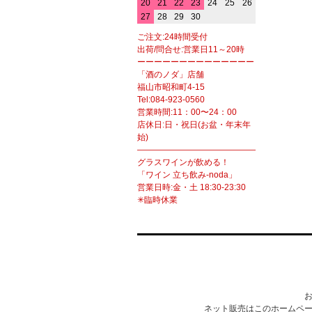
20
21
22
23
24
25
26
27
28
29
30
ご注文:24時間受付
出荷/問合せ:営業日11～20時
ーーーーーーーーーーーーーー
「酒のノダ」店舗
福山市昭和町4-15
Tel:084-923-0560
営業時間:11：00〜24：00
店休日:日・祝日(お盆・年末年
始)
――――――――――――――――――
グラスワインが飲める！
「ワイン 立ち飲み-noda」
営業日時:金・土 18:30-23:30
✳臨時休業
ネット販売はこのホームペー