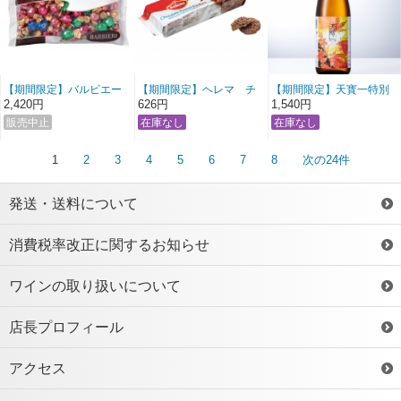
【期間限定】バルビエー
【期間限定】ヘレマ チ
【期間限定】天寳一特別
リ アソートチョコレート
ョコレート ピーナッツク
栽培米 八反錦純吟 秋上り
2,420円
626円
1,540円
ッキー
冷詰 720ml
1
2
3
4
5
6
7
8
次の24件
発送・送料について
消費税率改正に関するお知らせ
ワインの取り扱いについて
店長プロフィール
アクセス