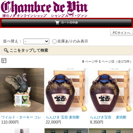
PCサイトへ
並べ替え：
在庫ありのみ表示
ここをタップして検索
8
ページ中
1
ページ目（全172件）
ワイルド・ターキー コレ
らんびき 宝壺 麦焼酎
らんびき宝壺 麦焼酎
クション サマー
5000ml
1800ml
110,000円
22,000円
9,350円