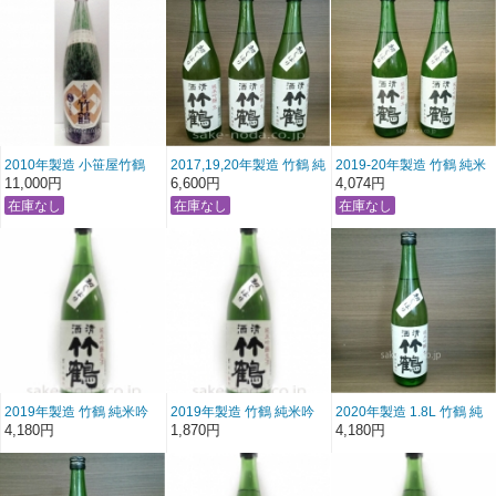
2010年製造 小笹屋竹鶴
2017,19,20年製造 竹鶴 純
2019-20年製造 竹鶴 純米
生酛 純米吟醸原酒
米吟醸生酒 初しぼり 「飲
吟醸生酒 初しぼり 「飲み
11,000円
6,600円
4,074円
1800ml
み比べ３本セット」
比べ2本セット」
720ml×3
720ml×2
2019年製造 竹鶴 純米吟
2019年製造 竹鶴 純米吟
2020年製造 1.8L 竹鶴 純
醸生酒 初しぼり (1800ml)
醸生酒 初しぼり (720ml)
米吟醸生酒 初しぼり
4,180円
1,870円
4,180円