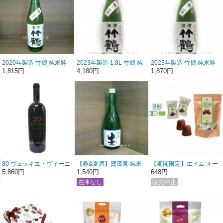
2020年製造 竹鶴 純米吟
2023年製造 1.8L 竹鶴 純
2023年製造 竹鶴 純米吟
醸生酒 初しぼり 720ml
米吟醸生酒 初しぼり
醸生酒 初しぼり (720ml)
1,815円
4,180円
1,870円
80 ヴェッキエ・ヴィーニ
【春&夏酒】賀茂泉 純米
【期間限定】エイム オー
ェ・プリミティーヴォ・
吟醸「青泉生酒」 720ml
ガニック トリフチョコ
5,860円
1,540円
648円
ディ・マンドゥーリア
750ml 赤ワイン