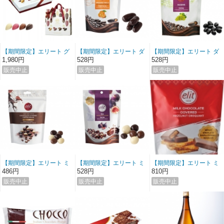
【期間限定】エリート グ
【期間限定】エリート ダ
【期間限定】エリート ダ
ルメコレクションチョコ
ークチョコレート オレン
ークチョコレート レーズ
1,980円
528円
528円
レート (バック付き)
ジピール
ン
【期間限定】エリート ミ
【期間限定】エリート ミ
【期間限定】エリート ミ
ックスチョコレート コー
ックスチョコレート フィ
ルク ヘーゼルナッツクロ
486円
528円
810円
ヒービーンズ
グ
ッカン