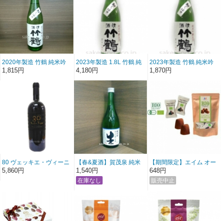
2020年製造 竹鶴 純米吟
2023年製造 1.8L 竹鶴 純
2023年製造 竹鶴 純米吟
醸生酒 初しぼり 720ml
米吟醸生酒 初しぼり
醸生酒 初しぼり (720ml)
1,815円
4,180円
1,870円
80 ヴェッキエ・ヴィーニ
【春&夏酒】賀茂泉 純米
【期間限定】エイム オー
ェ・プリミティーヴォ・
吟醸「青泉生酒」 720ml
ガニック トリフチョコ
5,860円
1,540円
648円
ディ・マンドゥーリア
750ml 赤ワイン