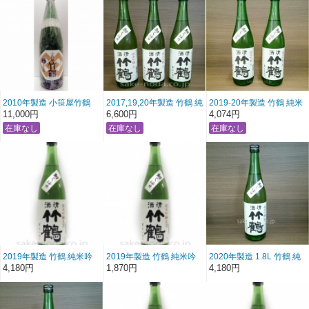
2010年製造 小笹屋竹鶴
2017,19,20年製造 竹鶴 純
2019-20年製造 竹鶴 純米
生酛 純米吟醸原酒
米吟醸生酒 初しぼり 「飲
吟醸生酒 初しぼり 「飲み
11,000円
6,600円
4,074円
1800ml
み比べ３本セット」
比べ2本セット」
720ml×3
720ml×2
2019年製造 竹鶴 純米吟
2019年製造 竹鶴 純米吟
2020年製造 1.8L 竹鶴 純
醸生酒 初しぼり (1800ml)
醸生酒 初しぼり (720ml)
米吟醸生酒 初しぼり
4,180円
1,870円
4,180円