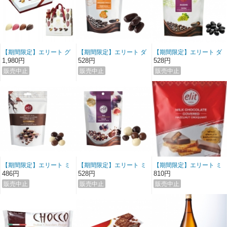
【期間限定】エリート グ
【期間限定】エリート ダ
【期間限定】エリート ダ
ルメコレクションチョコ
ークチョコレート オレン
ークチョコレート レーズ
1,980円
528円
528円
レート (バック付き)
ジピール
ン
【期間限定】エリート ミ
【期間限定】エリート ミ
【期間限定】エリート ミ
ックスチョコレート コー
ックスチョコレート フィ
ルク ヘーゼルナッツクロ
486円
528円
810円
ヒービーンズ
グ
ッカン