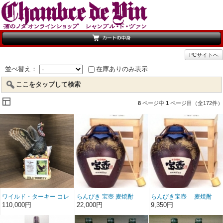
PCサイトへ
並べ替え：
在庫ありのみ表示
ここをタップして検索
8
ページ中
1
ページ目（全172件）
ワイルド・ターキー コレ
らんびき 宝壺 麦焼酎
らんびき宝壺 麦焼酎
クション サマー
5000ml
1800ml
110,000円
22,000円
9,350円