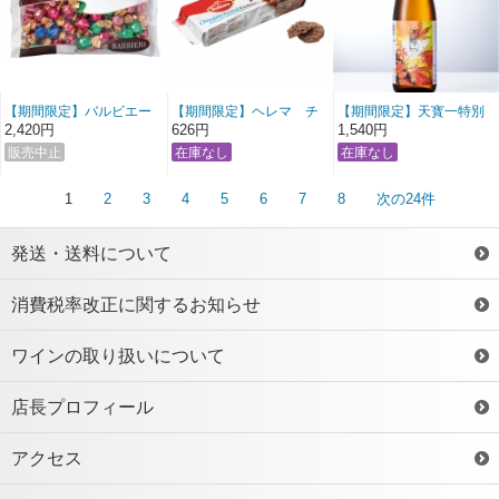
【期間限定】バルビエー
【期間限定】ヘレマ チ
【期間限定】天寳一特別
リ アソートチョコレート
ョコレート ピーナッツク
栽培米 八反錦純吟 秋上り
2,420円
626円
1,540円
ッキー
冷詰 720ml
1
2
3
4
5
6
7
8
次の24件
発送・送料について
消費税率改正に関するお知らせ
ワインの取り扱いについて
店長プロフィール
アクセス