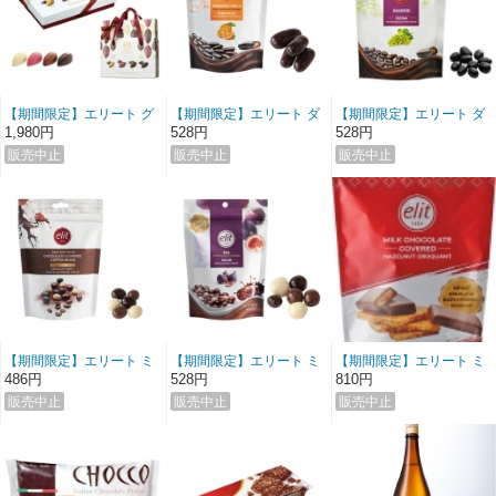
【期間限定】エリート グ
【期間限定】エリート ダ
【期間限定】エリート ダ
ルメコレクションチョコ
ークチョコレート オレン
ークチョコレート レーズ
1,980円
528円
528円
レート (バック付き)
ジピール
ン
【期間限定】エリート ミ
【期間限定】エリート ミ
【期間限定】エリート ミ
ックスチョコレート コー
ックスチョコレート フィ
ルク ヘーゼルナッツクロ
486円
528円
810円
ヒービーンズ
グ
ッカン