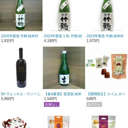
2020年製造 竹鶴 純米吟
2023年製造 1.8L 竹鶴 純
2023年製造 竹鶴 純米吟
醸生酒 初しぼり 720ml
米吟醸生酒 初しぼり
醸生酒 初しぼり (720ml)
1,815円
4,180円
1,870円
80 ヴェッキエ・ヴィーニ
【春&夏酒】賀茂泉 純米
【期間限定】エイム オー
ェ・プリミティーヴォ・
吟醸「青泉生酒」 720ml
ガニック トリフチョコ
5,860円
1,540円
648円
ディ・マンドゥーリア
750ml 赤ワイン