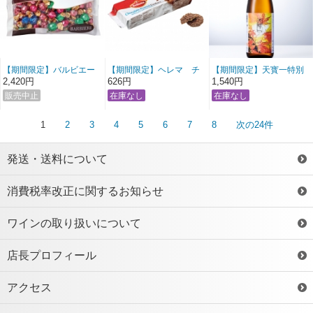
【期間限定】バルビエー
【期間限定】ヘレマ チ
【期間限定】天寳一特別
リ アソートチョコレート
ョコレート ピーナッツク
栽培米 八反錦純吟 秋上り
2,420円
626円
1,540円
ッキー
冷詰 720ml
1
2
3
4
5
6
7
8
次の24件
発送・送料について
消費税率改正に関するお知らせ
ワインの取り扱いについて
店長プロフィール
アクセス