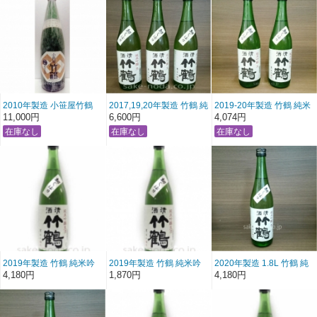
2010年製造 小笹屋竹鶴
2017,19,20年製造 竹鶴 純
2019-20年製造 竹鶴 純米
生酛 純米吟醸原酒
米吟醸生酒 初しぼり 「飲
吟醸生酒 初しぼり 「飲み
11,000円
6,600円
4,074円
1800ml
み比べ３本セット」
比べ2本セット」
720ml×3
720ml×2
2019年製造 竹鶴 純米吟
2019年製造 竹鶴 純米吟
2020年製造 1.8L 竹鶴 純
醸生酒 初しぼり (1800ml)
醸生酒 初しぼり (720ml)
米吟醸生酒 初しぼり
4,180円
1,870円
4,180円