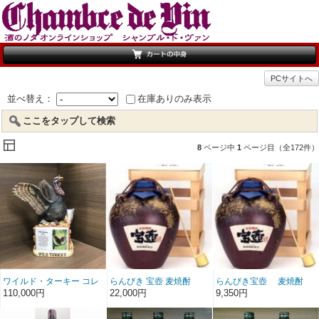
PCサイトへ
並べ替え：
在庫ありのみ表示
ここをタップして検索
8
ページ中
1
ページ目（全172件）
ワイルド・ターキー コレ
らんびき 宝壺 麦焼酎
らんびき宝壺 麦焼酎
クション サマー
5000ml
1800ml
110,000円
22,000円
9,350円