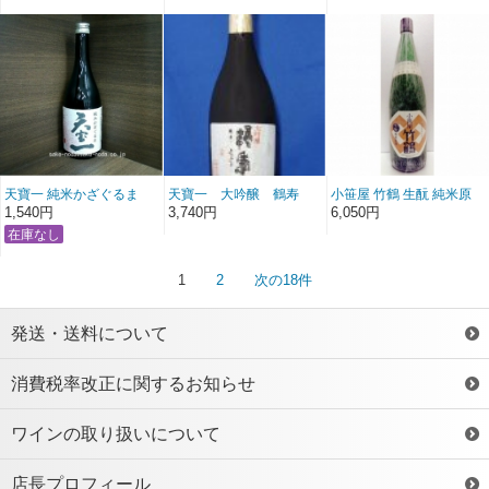
天寶一 純米かざぐるま
天寶一 大吟醸 鶴寿
小笹屋 竹鶴 生酛 純米原
720ml
720ml
酒 1800ml
1,540円
3,740円
6,050円
1
2
次の18件
発送・送料について
消費税率改正に関するお知らせ
ワインの取り扱いについて
店長プロフィール