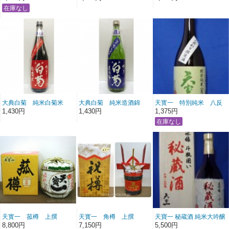
720ml
720ml（白菊酒造）
大典白菊 純米白菊米
大典白菊 純米造酒錦
天寳一 特別純米 八反
720ml(白菊酒造)
720ml（白菊酒造）
錦 720ml
1,430円
1,430円
1,375円
天寳一 菰樽 上撰
天寳一 角樽 上撰
天寶一 秘蔵酒 純米大吟醸
1800ml
1800ml
斗瓶囲い 720ml
8,800円
7,150円
5,500円