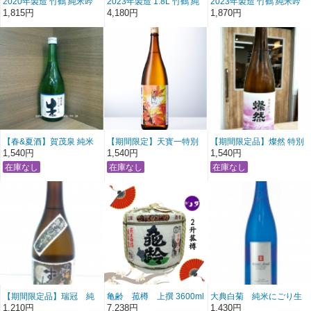
2020年製造 竹鶴 純米吟
2023年製造 1.8L 竹鶴 純
2023年製造 竹鶴 純米吟
醸生酒 初しぼり 720ml
米吟醸生酒 初しぼり
醸生酒 初しぼり (720ml)
1,815円
4,180円
1,870円
【春&夏酒】賀茂泉 純米
【期間限定】天寳一特別
【期間限定品】燦然 特別
吟醸「青泉生酒」 720ml
栽培米 八反錦純吟 秋上り
純米 雄町原酒 秋あがり
1,540円
1,540円
1,540円
冷詰 720ml
720ml
【期間限定品】瑞冠 純
亀齢 菰樽 上撰 3600ml
大典白菊 純米にごり生
米瓶囲い ひやおろし
酒 ウィンターボム
1,210円
7,238円
1,430円