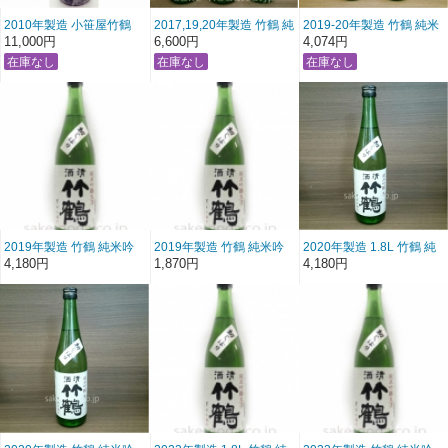
2010年製造 小笹屋竹鶴
2017,19,20年製造 竹鶴 純
2019-20年製造 竹鶴 純米
生酛 純米吟醸原酒
米吟醸生酒 初しぼり 「飲
吟醸生酒 初しぼり 「飲み
11,000円
6,600円
4,074円
1800ml
み比べ３本セット」
比べ2本セット」
720ml×3
720ml×2
2019年製造 竹鶴 純米吟
2019年製造 竹鶴 純米吟
2020年製造 1.8L 竹鶴 純
醸生酒 初しぼり (1800ml)
醸生酒 初しぼり (720ml)
米吟醸生酒 初しぼり
4,180円
1,870円
4,180円