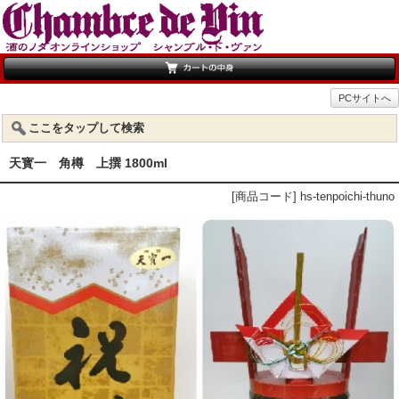
PCサイトへ
ここをタップして検索
天寳一 角樽 上撰 1800ml
[商品コード] hs-tenpoichi-thuno