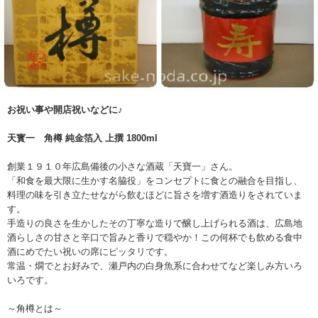
お祝い事や開店祝いなどに♪
天寳一 角樽 純金箔入 上撰 1800ml
創業１９１０年広島備後の小さな酒蔵「天寶一」さん。
「和食を最大限に生かす名脇役」をコンセプトに食との融合を目指し、
料理の味を引き立たせながら飲むほどに旨さを増す酒造りをされていま
す。
手造りの良さを生かしたその丁寧な造りで醸し上げられる酒は、広島地
酒らしさの甘さと辛口で旨みと香りで穏やか！この何杯でも飲める食中
酒にめでたい祝いの席にピッタリです。
常温・燗でとお好みで、瀬戸内の白身魚系に合わせてなど楽しみ方いろ
いろです。
～角樽とは～