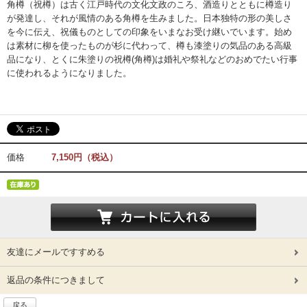
角樽（祝樽）は古く江戸時代の文化文政のころ、酒造りとともに樽造り
が発達し、それが風情のある角樽を生みました。日本独特の形の美しさ
を今に伝え、祝儀ものとしての印象をいまなお受け継いでいます。始め
は素材に柳を使ったものが杉に代わって、樽も漆塗りの気品のある高級
品になり、とくに朱塗りの祝樽(角樽)は婚礼や祭礼などのおめでたい行事
に使われるようになりました。
価格
7,150円（税込）
友達にメールですすめる
返品の条件につきまして
戻る