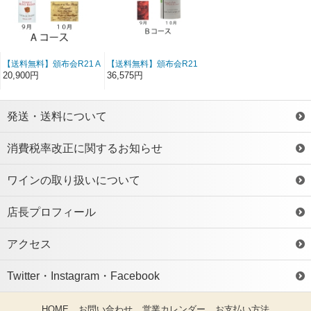
【送料無料】頒布会R21 A
【送料無料】頒布会R21
コース（4400円X5ヶ月)
Ｂコース（7700円ｘ5ヶ
20,900円
36,575円
一括払い
月）一括払い
発送・送料について
消費税率改正に関するお知らせ
ワインの取り扱いについて
店長プロフィール
アクセス
Twitter・Instagram・Facebook
HOME
お問い合わせ
営業カレンダー
お支払い方法