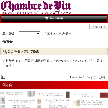
PCサイトへ
並べ替え：
在庫ありのみ表示
頒布会
ここをタップして検索
送料無料で６ヶ月間定期便で季節にあわせたオススメのワインをお届け
します！
1
ページ中
1
ページ目（全8件）
頒布会