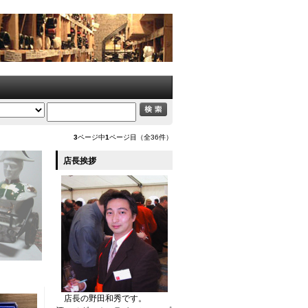
3
ページ中
1
ページ目（全36件）
店長挨拶
店長の野田和秀です。