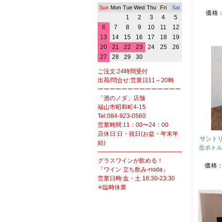
Sun
Mon
Tue
Wed
Thu
Fri
Sat
価格
1
2
3
4
5
6
7
8
9
10
11
12
13
14
15
16
17
18
19
20
21
22
23
24
25
26
27
28
29
30
ご注文:24時間受付
出荷/問合せ:営業日11～20時
ーーーーーーーーーーーーーー
「酒のノダ」店舗
福山市昭和町4-15
Tel:084-923-0560
営業時間:11：00〜24：00
店休日:日・祝日(お盆・年末年
サント
始)
念ボトル
――――――――――――――――――
グラスワインが飲める！
価格
「ワイン 立ち飲み-noda」
営業日時:金・土 18:30-23:30
✳臨時休業