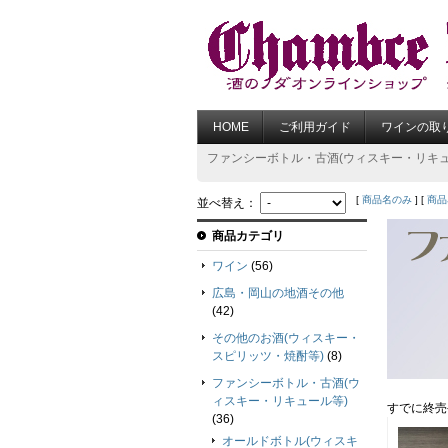
HOME
ご利用ガイド
ワインの取
ファンシーボトル・古酒(ウィスキー・リキュ
[
商品名のみ
] [
商品
並べ替え：
商品カテゴリ
ワイン
(56)
広島・岡山の地酒その他
(42)
その他のお酒(ウィスキー・
スピリッツ・焼酎等)
(8)
ファンシーボトル・古酒(ウ
ィスキー・リキュール等)
すでに終売
(36)
オールドボトル(ウィスキ