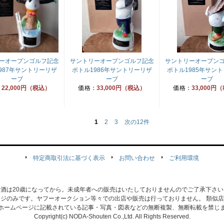
ーオープンゴルフ記念
サントリーオープンゴルフ記念
サントリーオープン
987年サントリーリザ
ボトル1986年サントリーリザ
ボトル1985年サン
ーブ
ーブ
ーブ
：
22,000円（税込）
価格：
33,000円（税込）
価格：
33,000円
1
2
3
次の12件
特定商取引法に基づく表示
お問い合わせ
ご利用環境
お酒は20歳になってから。未成年者への販売はいたしておりませんのでご了承下さい
ジのみです。ヤフーオークション等々での出店や販売は行っておりません。 類似
ホームページに記載されている記事・写真・図表などの無断複製、無断転載を禁じ
Copyright(c) NODA-Shouten Co.,Ltd. All Rights Reserved.