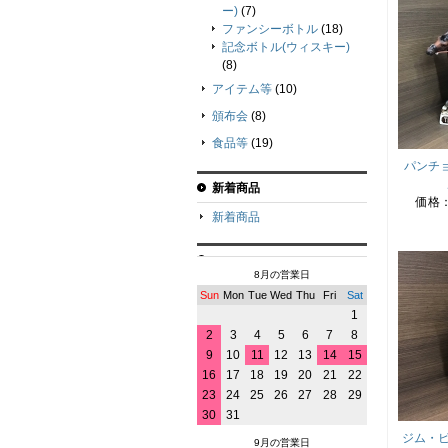
ー)
(7)
ファンシーボトル
(18)
記念ボトル(ウィスキー)
(8)
アイテム等
(10)
頒布会
(8)
食品等
(19)
パンチ
新着商品
価格
新着商品
8月の営業日
Sun
Mon
Tue
Wed
Thu
Fri
Sat
1
2
3
4
5
6
7
8
9
10
11
12
13
14
15
16
17
18
19
20
21
22
23
24
25
26
27
28
29
30
31
ジム・ビ
9月の営業日