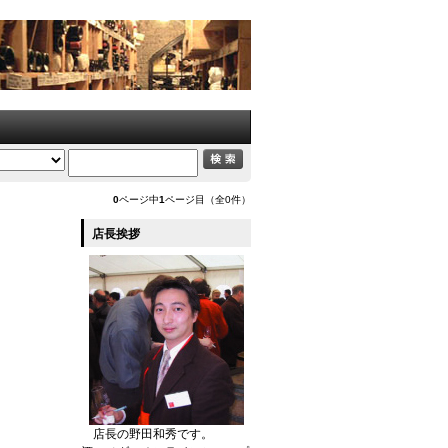
0
ページ中
1
ページ目（全0件）
店長挨拶
店長の野田和秀です。