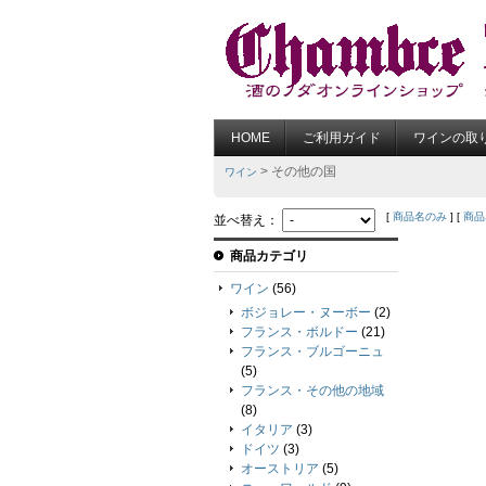
HOME
ご利用ガイド
ワインの取
> その他の国
ワイン
[
商品名のみ
] [
商品
並べ替え：
商品カテゴリ
ワイン
(56)
ボジョレー・ヌーボー
(2)
フランス・ボルドー
(21)
フランス・ブルゴーニュ
(5)
フランス・その他の地域
(8)
イタリア
(3)
ドイツ
(3)
オーストリア
(5)