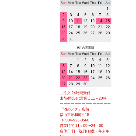
Sun
Mon
Tue
Wed
Thu
Fri
Sat
1
2
3
4
5
6
7
8
9
10
11
12
13
14
15
16
17
18
19
20
21
22
23
24
25
26
27
28
29
30
31
9月の営業日
Sun
Mon
Tue
Wed
Thu
Fri
Sat
1
2
3
4
5
6
7
8
9
10
11
12
13
14
15
16
17
18
19
20
21
22
23
24
25
26
27
28
29
30
ご注文:24時間受付
出荷/問合せ:営業日11～20時
ーーーーーーーーーーーーーー
「酒のノダ」店舗
福山市昭和町4-15
Tel:084-923-0560
営業時間:11：00〜24：00
店休日:日・祝日(お盆・年末年